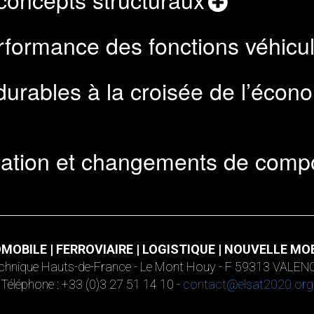
formance des fonctions véhicu
 durables à la croisée de l’écon
rmation et changements de com
MOBILE | FERROVIAIRE | LOGISTIQUE | NOUVELLE MOB
technique Hauts-de-France - Le Mont Houy - F 59313 VALE
Téléphone : +33 (0)3 27 51 14 10 -
contact@elsat2020.org