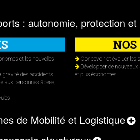
orts : autonomie, protection et 
IS
NOS
nomes et les nouvelles
Concevoir et évaluer les 
Développer de nouveaux sy
la gravité des accidents
et plus économes
té aux personnes âgées,
cules
es de Mobilité et Logistique
concepts structuraux