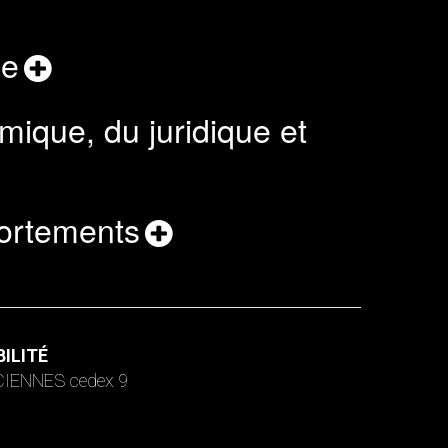
le
omique, du juridique et
portements
ILITÉ
NCIENNES cedex 9